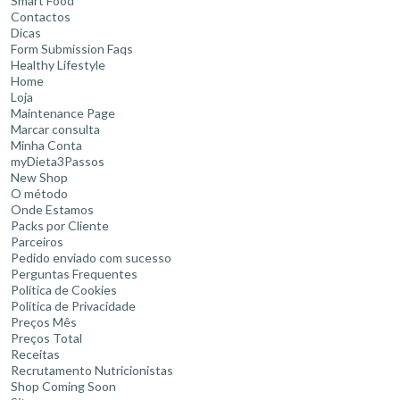
Smart Food
Contactos
Dicas
Form Submission Faqs
Healthy Lifestyle
Home
Loja
Maintenance Page
Marcar consulta
Minha Conta
myDieta3Passos
New Shop
O método
Onde Estamos
Packs por Cliente
Parceiros
Pedido enviado com sucesso
Perguntas Frequentes
Política de Cookies
Política de Privacidade
Preços Mês
Preços Total
Receitas
Recrutamento Nutricionistas
Shop Coming Soon