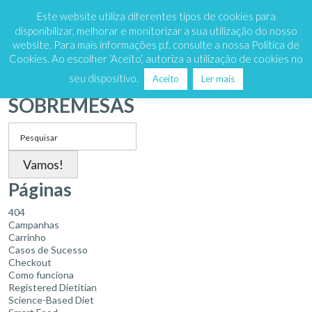
Marque já
808 200 333
Este website utiliza diferentes tipos de cookies para
disponibilizar, melhorar e monitorizar a sua utilização do nosso
website. Para mais informações p.f. consulte a nossa Política de
Cookies. Ao escolher ‘Aceito’, autoriza a utilização de cookies no
Categoria de Receita:
seu dispositivo.
Aceito
Ler mais
SOBREMESAS
Search
for:
Páginas
404
Campanhas
Carrinho
Casos de Sucesso
Checkout
Como funciona
Registered Dietitian
Science-Based Diet