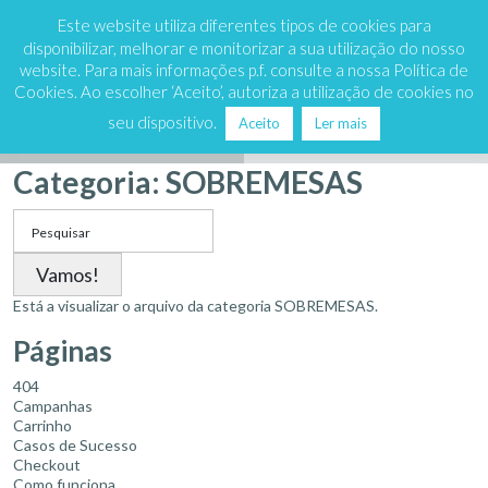
Marque já
808 200 333
Este website utiliza diferentes tipos de cookies para
disponibilizar, melhorar e monitorizar a sua utilização do nosso
website. Para mais informações p.f. consulte a nossa Política de
Cookies. Ao escolher ‘Aceito’, autoriza a utilização de cookies no
seu dispositivo.
Aceito
Ler mais
Receitas
Dicas
Categoria:
SOBREMESAS
Search
for:
Está a visualizar o arquivo da categoria SOBREMESAS.
Páginas
404
Campanhas
Carrinho
Casos de Sucesso
Checkout
Como funciona