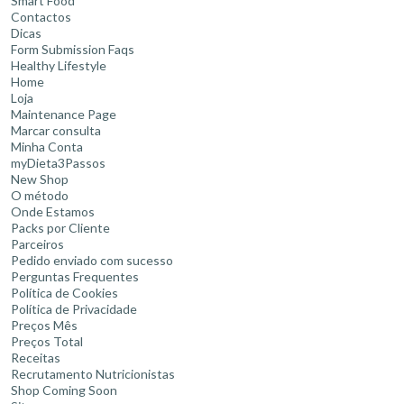
Smart Food
Contactos
Dicas
Form Submission Faqs
Healthy Lifestyle
Home
Loja
Maintenance Page
Marcar consulta
Minha Conta
myDieta3Passos
New Shop
O método
Onde Estamos
Packs por Cliente
Parceiros
Pedido enviado com sucesso
Perguntas Frequentes
Política de Cookies
Política de Privacidade
Preços Mês
Preços Total
Receitas
Recrutamento Nutricionistas
Shop Coming Soon