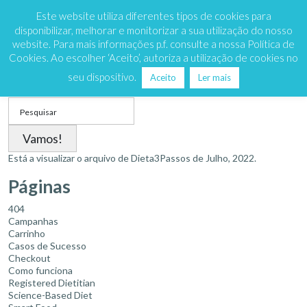
Marque já
808 200 333
Este website utiliza diferentes tipos de cookies para
disponibilizar, melhorar e monitorizar a sua utilização do nosso
website. Para mais informações p.f. consulte a nossa Política de
Cookies. Ao escolher ‘Aceito’, autoriza a utilização de cookies no
Mês:
Julho 2022
seu dispositivo.
Aceito
Ler mais
Search
for:
Está a visualizar o arquivo de
Dieta3Passos
de Julho, 2022.
Páginas
404
Campanhas
Carrinho
Casos de Sucesso
Checkout
Como funciona
Registered Dietitian
Science-Based Diet