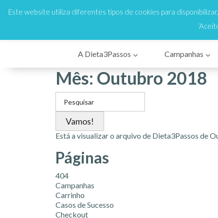
808 200 333
Cus
En
Este website utiliza diferentes tipos de cookies para disponibiliza
‘Aceit
A Dieta3Passos
Campanhas
Mês:
Outubro 2018
Search
for:
Está a visualizar o arquivo de
Dieta3Passos
de Ou
Páginas
404
Campanhas
Carrinho
Casos de Sucesso
Checkout