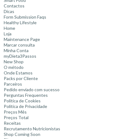
Smart Food
Contactos
Dicas
Form Submission Faqs
Healthy Lifestyle
Home
Loja
Maintenance Page
Marcar consulta
Minha Conta
myDieta3Passos
New Shop
O método
Onde Estamos
Packs por Cliente
Parceiros
Pedido enviado com sucesso
Perguntas Frequentes
Política de Cookies
Política de Privacidade
Preços Mês
Preços Total
Receitas
Recrutamento Nutricionistas
Shop Coming Soon