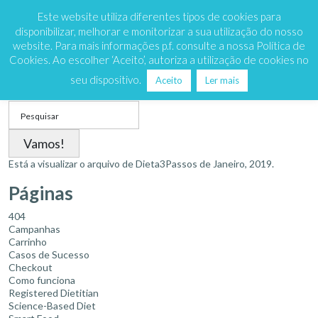
Marque já
808 200 333
Este website utiliza diferentes tipos de cookies para
disponibilizar, melhorar e monitorizar a sua utilização do nosso
website. Para mais informações p.f. consulte a nossa Política de
Cookies. Ao escolher ‘Aceito’, autoriza a utilização de cookies no
Mês:
Janeiro 2019
seu dispositivo.
Aceito
Ler mais
Search
for:
Está a visualizar o arquivo de
Dieta3Passos
de Janeiro, 2019.
Páginas
404
Campanhas
Carrinho
Casos de Sucesso
Checkout
Como funciona
Registered Dietitian
Science-Based Diet