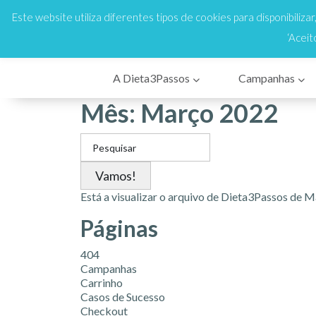
808 200 333
Cus
En
Este website utiliza diferentes tipos de cookies para disponibiliza
‘Aceit
A Dieta3Passos
Campanhas
Mês:
Março 2022
Search
for:
Está a visualizar o arquivo de
Dieta3Passos
de Ma
Páginas
404
Campanhas
Carrinho
Casos de Sucesso
Checkout