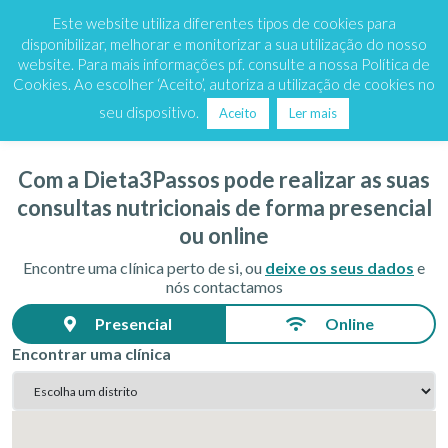
Marque já
808 200 333
Este website utiliza diferentes tipos de cookies para
disponibilizar, melhorar e monitorizar a sua utilização do nosso
website. Para mais informações p.f. consulte a nossa Política de
Cookies. Ao escolher ‘Aceito’, autoriza a utilização de cookies no
?>
seu dispositivo.
Aceito
Ler mais
Com a Dieta3Passos pode realizar as suas
consultas nutricionais de forma presencial
ou online
Encontre uma clínica perto de si, ou
deixe os seus dados
e
nós contactamos
Presencial
Online
Encontrar uma clínica