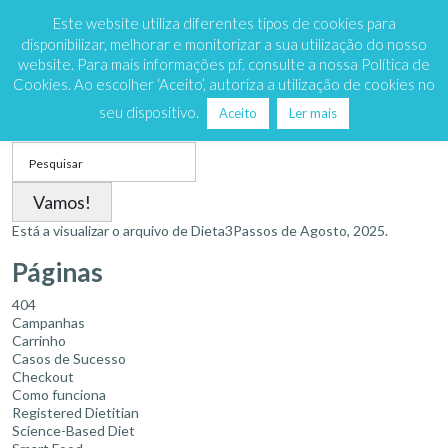
Marque já
808 200 333
Este website utiliza diferentes tipos de cookies para
disponibilizar, melhorar e monitorizar a sua utilização do nosso
website. Para mais informações p.f. consulte a nossa Política de
Cookies. Ao escolher ‘Aceito’, autoriza a utilização de cookies no
Mês:
Agosto 2025
seu dispositivo.
Aceito
Ler mais
Search
for:
Está a visualizar o arquivo de
Dieta3Passos
de Agosto, 2025.
Páginas
404
Campanhas
Carrinho
Casos de Sucesso
Checkout
Como funciona
Registered Dietitian
Science-Based Diet