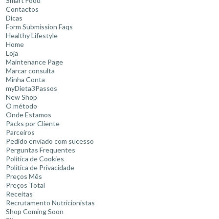
Smart Food
Contactos
Dicas
Form Submission Faqs
Healthy Lifestyle
Home
Loja
Maintenance Page
Marcar consulta
Minha Conta
myDieta3Passos
New Shop
O método
Onde Estamos
Packs por Cliente
Parceiros
Pedido enviado com sucesso
Perguntas Frequentes
Política de Cookies
Política de Privacidade
Preços Mês
Preços Total
Receitas
Recrutamento Nutricionistas
Shop Coming Soon