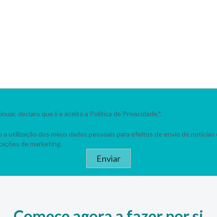
nuar, declaro que li e aceito a
Política de Privacidade.
*.
o a utilização dos meus dados pessoais para efeitos de envio de notícias 
ações de marketing.
Comece agora a fazer por si