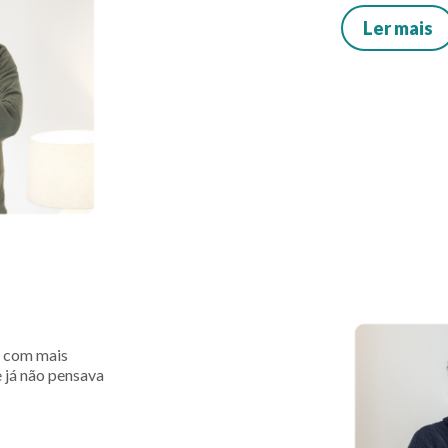
Ler mais
, com mais
e já não pensava