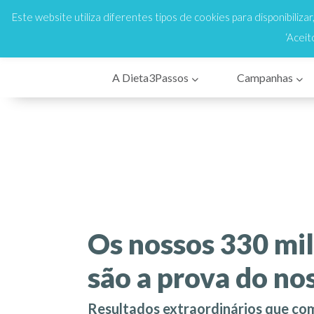
808 200 333
Cus
En
Este website utiliza diferentes tipos de cookies para disponibiliza
‘Aceit
A Dieta3Passos
Campanhas
Os nossos 330 mil
são a prova do no
Resultados extraordinários que c