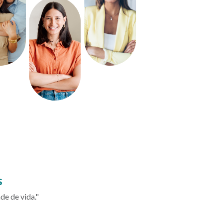
s
de de vida."