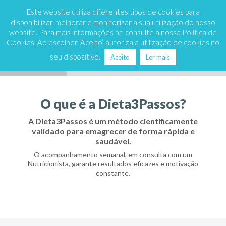
Marque já
808 200 333
Este website utiliza diferentes tipos de cookies para
disponibilizar, melhorar e monitorizar a sua utilização do nosso
website. Para mais informações p.f. consulte a nossa Política de
Cookies. Ao escolher ‘Aceito’, autoriza a utilização de cookies no
seu dispositivo.
Aceito
Ler mais
Como funciona
O método
MyDieta3Passos
Perguntas
O que é a Dieta3Passos?
A Dieta3Passos é um método cientificamente
validado para emagrecer de forma rápida e
saudável.
O acompanhamento semanal, em consulta com um
Nutricionista, garante resultados eficazes e motivação
constante.