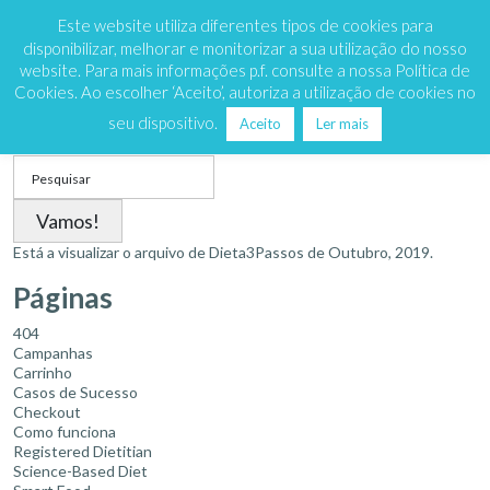
Marque já
808 200 333
Este website utiliza diferentes tipos de cookies para
disponibilizar, melhorar e monitorizar a sua utilização do nosso
website. Para mais informações p.f. consulte a nossa Política de
Cookies. Ao escolher ‘Aceito’, autoriza a utilização de cookies no
Mês:
Outubro 2019
seu dispositivo.
Aceito
Ler mais
Search
for:
Está a visualizar o arquivo de
Dieta3Passos
de Outubro, 2019.
Páginas
404
Campanhas
Carrinho
Casos de Sucesso
Checkout
Como funciona
Registered Dietitian
Science-Based Diet