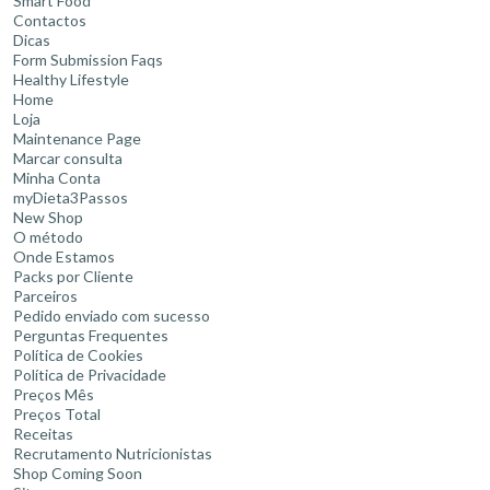
Smart Food
Contactos
Dicas
Form Submission Faqs
Healthy Lifestyle
Home
Loja
Maintenance Page
Marcar consulta
Minha Conta
myDieta3Passos
New Shop
O método
Onde Estamos
Packs por Cliente
Parceiros
Pedido enviado com sucesso
Perguntas Frequentes
Política de Cookies
Política de Privacidade
Preços Mês
Preços Total
Receitas
Recrutamento Nutricionistas
Shop Coming Soon