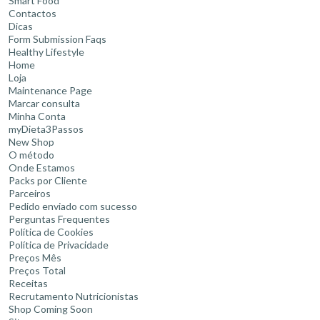
Smart Food
Contactos
Dicas
Form Submission Faqs
Healthy Lifestyle
Home
Loja
Maintenance Page
Marcar consulta
Minha Conta
myDieta3Passos
New Shop
O método
Onde Estamos
Packs por Cliente
Parceiros
Pedido enviado com sucesso
Perguntas Frequentes
Política de Cookies
Política de Privacidade
Preços Mês
Preços Total
Receitas
Recrutamento Nutricionistas
Shop Coming Soon