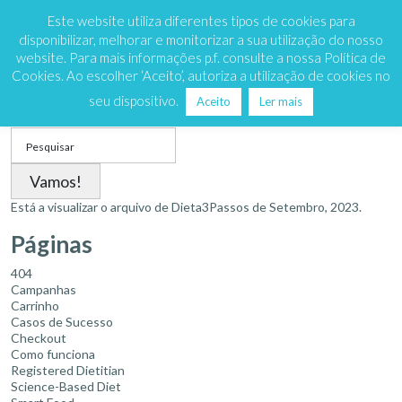
Marque já
808 200 333
Este website utiliza diferentes tipos de cookies para
disponibilizar, melhorar e monitorizar a sua utilização do nosso
website. Para mais informações p.f. consulte a nossa Política de
Cookies. Ao escolher ‘Aceito’, autoriza a utilização de cookies no
Mês:
Setembro 2023
seu dispositivo.
Aceito
Ler mais
Search
for:
Está a visualizar o arquivo de
Dieta3Passos
de Setembro, 2023.
Páginas
404
Campanhas
Carrinho
Casos de Sucesso
Checkout
Como funciona
Registered Dietitian
Science-Based Diet