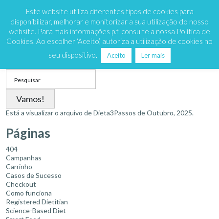
Marque já
808 200 333
Este website utiliza diferentes tipos de cookies para
disponibilizar, melhorar e monitorizar a sua utilização do nosso
website. Para mais informações p.f. consulte a nossa Política de
Cookies. Ao escolher ‘Aceito’, autoriza a utilização de cookies no
Mês:
Outubro 2025
seu dispositivo.
Aceito
Ler mais
Search
for:
Está a visualizar o arquivo de
Dieta3Passos
de Outubro, 2025.
Páginas
404
Campanhas
Carrinho
Casos de Sucesso
Checkout
Como funciona
Registered Dietitian
Science-Based Diet