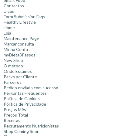
Smart Food
Contactos
Dicas
Form Submission Faqs
Healthy Lifestyle
Home
Loja
Maintenance Page
Marcar consulta
Minha Conta
myDieta3Passos
New Shop
O método
Onde Estamos
Packs por Cliente
Parceiros
Pedido enviado com sucesso
Perguntas Frequentes
Política de Cookies
Política de Privacidade
Preços Mês
Preços Total
Receitas
Recrutamento Nutricionistas
Shop Coming Soon