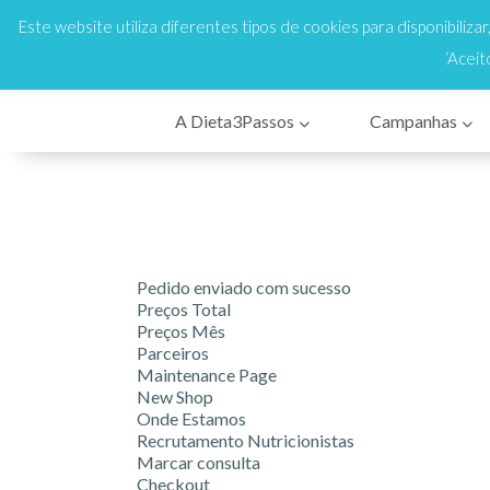
808 200 333
Cus
En
Este website utiliza diferentes tipos de cookies para disponibiliza
‘Aceit
A Dieta3Passos
Campanhas
Pedido enviado com sucesso
Preços Total
Preços Mês
Parceiros
Maintenance Page
New Shop
Onde Estamos
Recrutamento Nutricionistas
Marcar consulta
Checkout