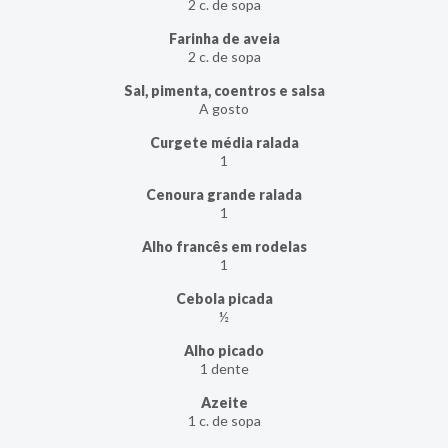
2 c. de sopa
Farinha de aveia
2 c. de sopa
Sal, pimenta, coentros e salsa
A gosto
Curgete média ralada
1
Cenoura grande ralada
1
Alho francês em rodelas
1
Cebola picada
½
Alho picado
1 dente
Azeite
1 c. de sopa