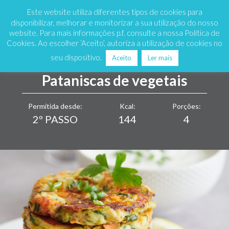
Marque já
808 200 333
Este website utiliza diferentes tipos de cookies para
disponibilizar, melhorar e monitorizar a sua utilização do nosso
website. Para mais informações p.f. consulte a nossa Política de
Cookies. Ao escolher ‘Aceito’, autoriza a utilização de cookies no
seu dispositivo.
Aceito
Ler mais
Pataniscas de vegetais
Permitida desde:
Kcal:
Porções:
2º PASSO
144
4