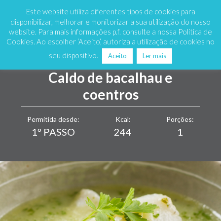
Marque já
808 200 333
Este website utiliza diferentes tipos de cookies para
disponibilizar, melhorar e monitorizar a sua utilização do nosso
website. Para mais informações p.f. consulte a nossa Política de
Cookies. Ao escolher ‘Aceito’, autoriza a utilização de cookies no
seu dispositivo.
Aceito
Ler mais
Caldo de bacalhau e
coentros
Permitida desde:
Kcal:
Porções:
1º PASSO
244
1