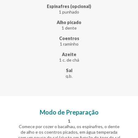
Espinafres (opcional)
1 punhado
Alho picado
1 dente
Coentros
1 raminho
Azeite
1 c. de chá
Sal
q.b.
Modo de Preparação
1
Comece por cozer o bacalhau, os espinafres, o dente
de alho e os coentros picados, em água temperada
com um pouco de sal (ajuste em função do teor de sal