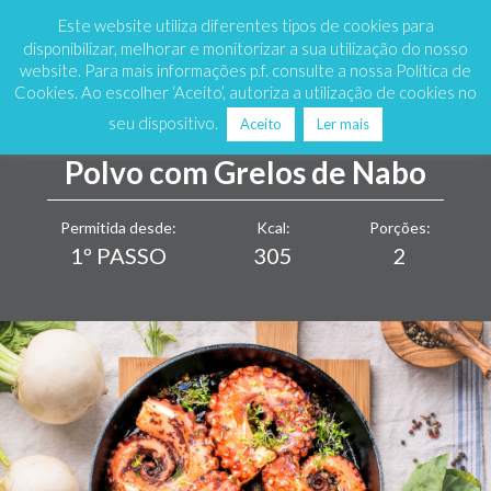
Marque já
808 200 333
Este website utiliza diferentes tipos de cookies para
disponibilizar, melhorar e monitorizar a sua utilização do nosso
website. Para mais informações p.f. consulte a nossa Política de
Cookies. Ao escolher ‘Aceito’, autoriza a utilização de cookies no
seu dispositivo.
Aceito
Ler mais
Polvo com Grelos de Nabo
Permitida desde:
Kcal:
Porções:
1º PASSO
305
2