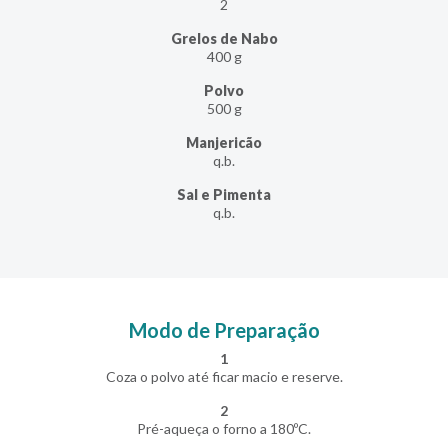
2
Grelos de Nabo
400 g
Polvo
500 g
Manjericão
q.b.
Sal e Pimenta
q.b.
Modo de Preparação
1
Coza o polvo até ficar macio e reserve.
2
Pré-aqueça o forno a 180ºC.