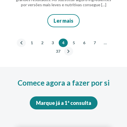
por versões mais leves e nutritivas consegue […]
Ler mais
1
2
3
4
5
6
7
…
37
Comece agora a fazer por si
Marque já a 1ª consulta