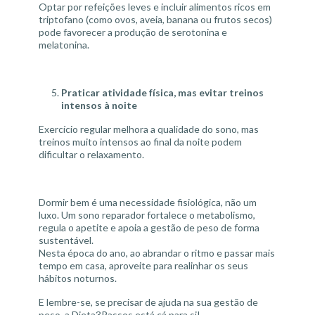
Optar por refeições leves e incluir alimentos ricos em
triptofano (como ovos, aveia, banana ou frutos secos)
pode favorecer a produção de serotonina e
melatonina.
Praticar atividade física, mas evitar treinos
intensos à noite
Exercício regular melhora a qualidade do sono, mas
treinos muito intensos ao final da noite podem
dificultar o relaxamento.
Dormir bem é uma necessidade fisiológica, não um
luxo. Um sono reparador fortalece o metabolismo,
regula o apetite e apoia a gestão de peso de forma
sustentável.
Nesta época do ano, ao abrandar o ritmo e passar mais
tempo em casa, aproveite para realinhar os seus
hábitos noturnos.
E lembre-se, se precisar de ajuda na sua gestão de
peso, a Dieta3Passos está cá para si!