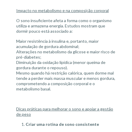
Impacto no metabolismo e na composição corporal
O sono insuficiente afeta a forma como o organismo
utiliza e armazena energia. Estudos mostram que
dormir pouco está associado a:
Maior resistência à insulina e, portanto, maior
acumulação de gordura abdominal;
Alterações no metabolismo da glicose e maior risco de
pré-diabetes;
Diminuição da oxidação lipídica (menor queima de
gordura durante o repouso).
Mesmo quando há restrição calórica, quem dorme mal
tende a perder mais massa muscular e menos gordura,
comprometendo a composição corporal e o
metabolismo basal.
Dicas práticas para melhorar o sono e apoiar a gestão
de peso
Criar uma rotina de sono consistente