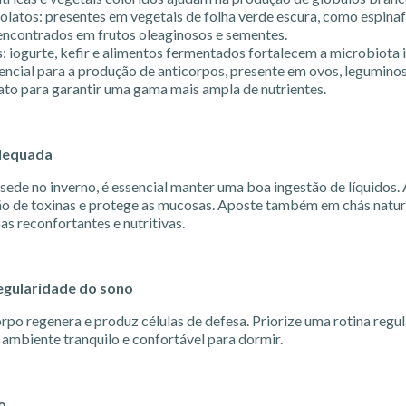
folatos: presentes em vegetais de folha verde escura, como espinaf
 encontrados em frutos oleaginosos e sementes.
: iogurte, kefir e alimentos fermentados fortalecem a microbiota i
encial para a produção de anticorpos, presente em ovos, leguminos
rato para garantir uma gama mais ampla de nutrientes.
dequada
e no inverno, é essencial manter uma boa ingestão de líquidos. 
ão de toxinas e protege as mucosas. Aposte também em chás natura
pas reconfortantes e nutritivas.
egularidade do sono
orpo regenera e produz células de defesa. Priorize uma rotina regu
 ambiente tranquilo e confortável para dormir.
co