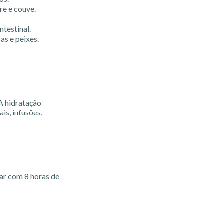
re e couve.
ntestinal.
as e peixes.
A hidratação
is, infusões,
lar com 8 horas de