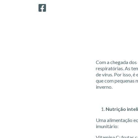
Com a chegada dos di
respiratórias. As t
de vírus. Por isso, 
que com pequenas mu
inverno.
Nutrição intel
Uma alimentação equ
imunitário:
Vitamina C: frutas 