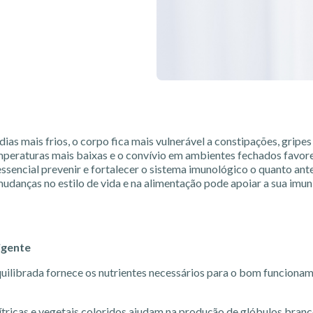
as mais frios, o corpo fica mais vulnerável a constipações, gripes 
emperaturas mais baixas e o convívio em ambientes fechados favo
é essencial prevenir e fortalecer o sistema imunológico o quanto ant
danças no estilo de vida e na alimentação pode apoiar a sua imun
igente
ilibrada fornece os nutrientes necessários para o bom funciona
cítricas e vegetais coloridos ajudam na produção de glóbulos branc