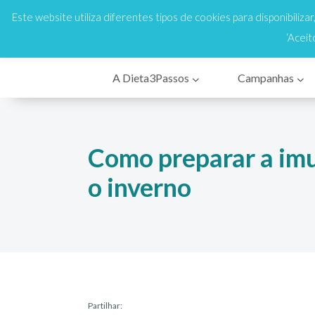
808 200 333
Cus
En
Este website utiliza diferentes tipos de cookies para disponibiliza
‘Aceit
A Dieta3Passos
Campanhas
Como preparar a im
o inverno
Partilhar: