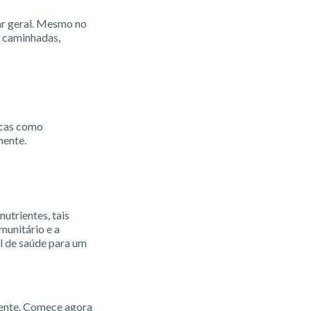
tar geral. Mesmo no
e caminhadas,
nicas como
mente.
utrientes, tais
munitário e a
al de saúde para um
mente. Comece agora