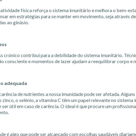
 atividade física reforça o sistema imunitário e melhora o bem-es
ensar em estratégias para se manter em movimento, seja através d
das ao ginásio.
ess
ss crónico contribui para a debilidade do sistema imunitário. Téc
ão consciente e momentos de lazer ajudam a reequilibrar corpo e 
ão adequada
arência de nutrientes a nossa imunidade pode ser afetada. Alguns n
 zinco, o selénio, a vitamina C têm um papel relevante no sistema i
ser útil em caso de carência. O ideal é que procure um profission
nto.
ade é algo que pode ser alcançado com escolhas saudáveis diaria