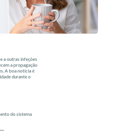
e a outras infeções
recem a propagação
es. A boa notícia é
idade durante o
mento do sistema
os.