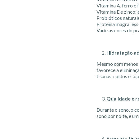
Vitamina A, ferro e 
Vitamina E e zinco:
Probióticos naturais
Proteína magra: ess
Varie as cores do p
Hidratação a
Mesmo com menos sed
favorece a eliminaç
tisanas, caldos e so
Qualidade e r
Durante o sono, o c
sono por noite, e um
Exercício físi