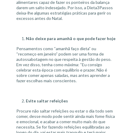
alimentares capaz de fazer os ponteiros da balança
darem um salto indesejado. Por isso, a Dieta3Passos
deixa-lhe algumas estratégias práticas para gerir os
excessos antes do Natal.
Não deixe para amanhã o que pode fazer hoje
Pensamentos como “amanhã faço dieta” ou
“recomeço em janeiro” podem ser uma forma de
autossabotagem no que respeita à gestão do peso.
Em vez disso, tenha como máxima: “Eu consigo
celebrar esta época com equilíbrio e prazer. Não é
sobre comer apenas saladas, mas antes aprender a
fazer escolhas mais conscientes.
Evite saltar refeições
Procure não saltar refeições ou estar o dia todo sem
comer, desse modo pode sentir ainda mais fome física
e emocional, e acabar a comer muito mais do que
necessita. Se for fazendo refeições equilibradas ao
longo do dia, vai estar mais tranquilo e terá maior