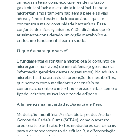
um ecossistema complexo que reside no trato
gastrointestinal: a microbiota intestinal. Embora
microrganismos também habitem a pele e as vias
aéreas, é no intestino, da boca ao ânus, que se
concentra a maior comunidade bacteriana. Este
conjunto de microrganismos é tão dinâmico que é
atualmente considerado um órgão metabólico e
endócrino fundamental para a saúde.
O que é e para que serve?
É fundamental distinguir a microbiota (o conjunto de
microrganismos vivos) do microbioma (o genoma e a
informação genética destes organismos). No adulto, a
microbiota atua através da produção de metabolitos,
que servem como mediadores essenciais na
comunicação entre o intestino e órgãos vitais como o
fígado, cérebro, músculos e tecido adiposo.
A Influência na Imunidade, Digestão e Peso
Modulação Imunitária: A microbiota produz Ácidos
Gordos de Cadeia Curta (SCFAs), como o acetato,
propionato e butirato. Estes mediadores são cruciais
para o desenvolvimento de células B, a diferenciação