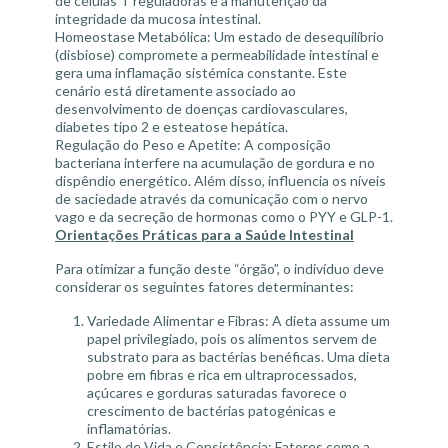
de células T reguladoras e a manutenção da
integridade da mucosa intestinal.
Homeostase Metabólica: Um estado de desequilíbrio
(disbiose) compromete a permeabilidade intestinal e
gera uma inflamação sistémica constante. Este
cenário está diretamente associado ao
desenvolvimento de doenças cardiovasculares,
diabetes tipo 2 e esteatose hepática.
Regulação do Peso e Apetite: A composição
bacteriana interfere na acumulação de gordura e no
dispêndio energético. Além disso, influencia os níveis
de saciedade através da comunicação com o nervo
vago e da secreção de hormonas como o PYY e GLP-1.
Orientações Práticas para a Saúde Intestinal
Para otimizar a função deste “órgão”, o indivíduo deve
considerar os seguintes fatores determinantes:
Variedade Alimentar e Fibras: A dieta assume um
papel privilegiado, pois os alimentos servem de
substrato para as bactérias benéficas. Uma dieta
pobre em fibras e rica em ultraprocessados,
açúcares e gorduras saturadas favorece o
crescimento de bactérias patogénicas e
inflamatórias.
Estilo de Vida e Consistência: Fatores como a