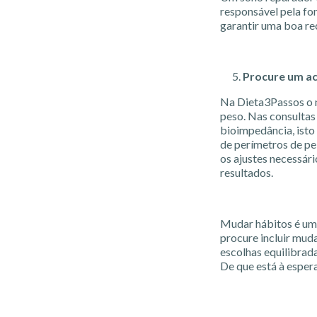
responsável pela fo
garantir uma boa re
Procure um a
Na Dieta3Passos o n
peso. Nas consultas
bioimpedância, isto
de perímetros de pei
os ajustes necessár
resultados.
Mudar hábitos é um
procure incluir muda
escolhas equilibrad
De que está à esper