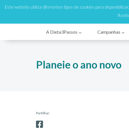
808 200 333
Cus
En
Este website utiliza diferentes tipos de cookies para disponibiliza
‘Aceit
A Dieta3Passos
Campanhas
Planeie o ano novo
Partilhar: