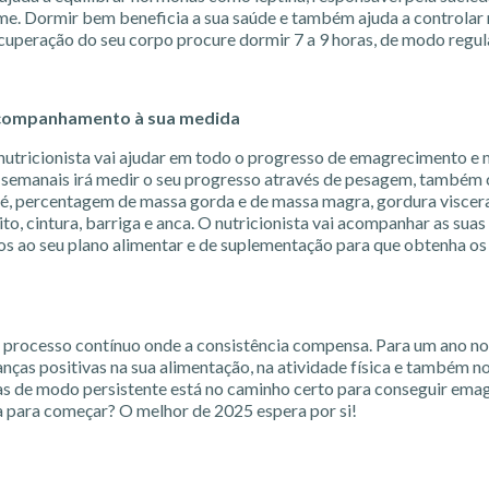
me. Dormir bem beneficia a sua saúde e também ajuda a controlar 
cuperação do seu corpo procure dormir 7 a 9 horas, de modo regul
companhamento à sua medida
utricionista vai ajudar em todo o progresso de emagrecimento e
 semanais irá medir o seu progresso através de pesagem, também
 é, percentagem de massa gorda e de massa magra, gordura viscera
to, cintura, barriga e anca. O nutricionista vai acompanhar as suas
ios ao seu plano alimentar e de suplementação para que obtenha o
 processo contínuo onde a consistência compensa. Para um ano no
nças positivas na sua alimentação, na atividade física e também n
as de modo persistente está no caminho certo para conseguir ema
a para começar? O melhor de 2025 espera por si!