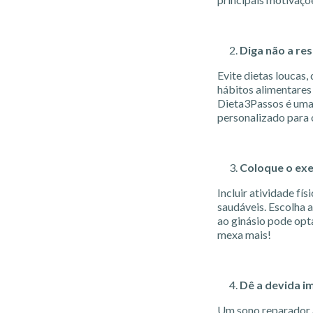
Diga não a re
Evite dietas loucas,
hábitos alimentares
Dieta3Passos é uma
personalizado para
Coloque o exer
Incluir atividade fí
saudáveis. Escolha a
ao ginásio pode opt
mexa mais!
Dê a devida i
Um sono reparador a