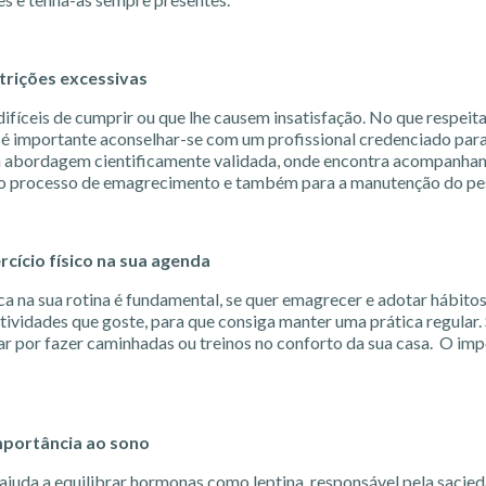
strições excessivas
 difíceis de cumprir ou que lhe causem insatisfação. No que respei
 é importante aconselhar-se com um profissional credenciado para 
 abordagem cientificamente validada, onde encontra acompanha
 o processo de emagrecimento e também para a manutenção do pe
cício físico na sua agenda
sica na sua rotina é fundamental, se quer emagrecer e adotar hábito
tividades que goste, para que consiga manter uma prática regular. 
ar por fazer caminhadas ou treinos no conforto da sua casa. O imp
mportância ao sono
juda a equilibrar hormonas como leptina, responsável pela sacieda