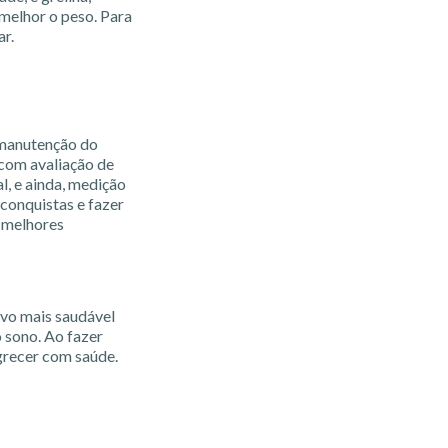
melhor o peso. Para
ar.
 manutenção do
 com avaliação de
l, e ainda, medição
 conquistas e fazer
s melhores
vo mais saudável
o sono. Ao fazer
grecer com saúde.