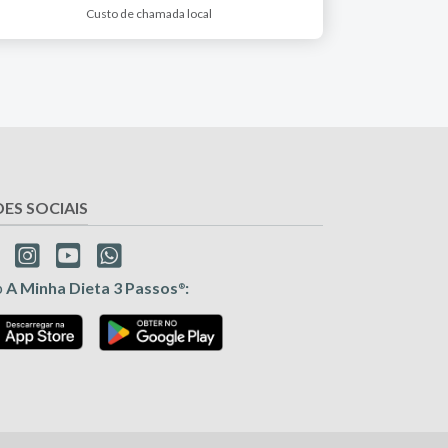
Custo de chamada local
DES SOCIAIS
p
A Minha Dieta 3 Passos
:
®