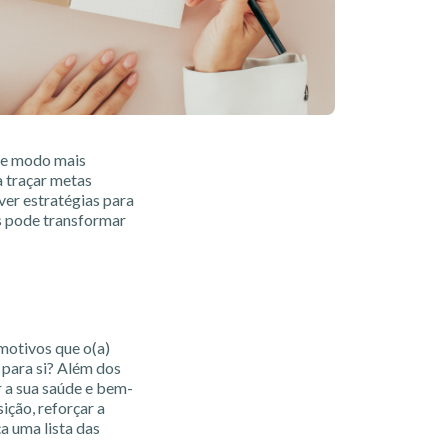
 de modo mais
a traçar metas
ver estratégias para
s pode transformar
 motivos que o(a)
 para si? Além dos
r a sua saúde e bem-
ição, reforçar a
ça uma lista das