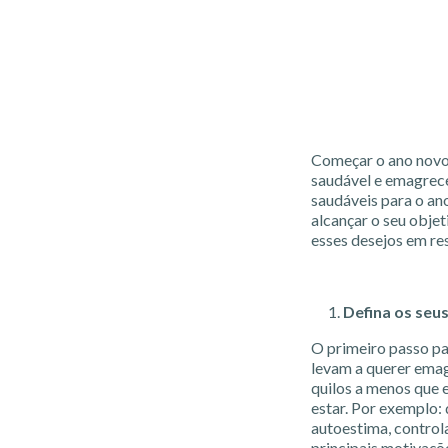
Começar o ano novo 
saudável e emagrece
saudáveis para o an
alcançar o seu obje
esses desejos em re
Defina os seu
O primeiro passo pa
levam a querer emag
quilos a menos que 
estar. Por exemplo: 
autoestima, controla
principais motivaçõ