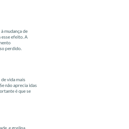
ta à mudança de
esse efeito. A
mento
so perdido.
s de vida mais
Se não aprecia idas
ortante é que se
de, e grelina,