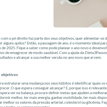
com o pé direito faz parte dos seus objetivos, quer alimentar-se
r alguns quilos? Então, a passagem de ano, é o momento ideal par
o de 2025. Fique a saber como pode planear o ano novo e desenvol
tivo de emagrecer de modo saudável. Com a ajuda da Dieta3Passo
sultados e alcançar a sua melhor versão no ano novo que aí vem.
s objetivos
ra estruturar uma mudança nos seus hábitos é identificar quais os
recer. O que espera conseguir alcançar? E, porque isso é relevante
espera ver na balança, procure definir metas que ajudem a melhora
dormir melhor, ter mais energia, ganhar mobilidade, ter mais dispos
r melhor os valores da pressão arterial, colesterol ou glicémia. Fa
es e tenha-as sempre presentes.