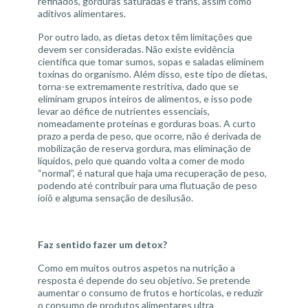
refinados, gorduras saturadas e trans, assim como
aditivos alimentares.
Por outro lado, as dietas detox têm limitações que
devem ser consideradas. Não existe evidência
científica que tomar sumos, sopas e saladas eliminem
toxinas do organismo. Além disso, este tipo de dietas,
torna-se extremamente restritiva, dado que se
eliminam grupos inteiros de alimentos, e isso pode
levar ao défice de nutrientes essenciais,
nomeadamente proteínas e gorduras boas. A curto
prazo a perda de peso, que ocorre, não é derivada de
mobilização de reserva gordura, mas eliminação de
líquidos, pelo que quando volta a comer de modo
“normal”, é natural que haja uma recuperação de peso,
podendo até contribuir para uma flutuação de peso
ioiô e alguma sensação de desilusão.
Faz sentido fazer um detox?
Como em muitos outros aspetos na nutrição a
resposta é depende do seu objetivo. Se pretende
aumentar o consumo de frutos e hortícolas, e reduzir
o consumo de produtos alimentares ultra