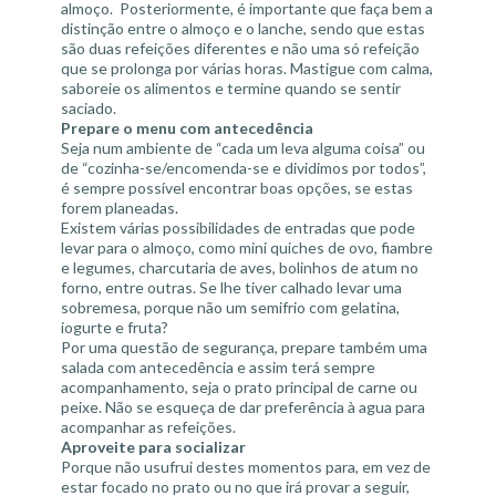
almoço. Posteriormente, é importante que faça bem a
distinção entre o almoço e o lanche, sendo que estas
são duas refeições diferentes e não uma só refeição
que se prolonga por várias horas. Mastigue com calma,
saboreie os alimentos e termine quando se sentir
saciado.
Prepare o menu com antecedência
Seja num ambiente de “cada um leva alguma coisa” ou
de “cozinha-se/encomenda-se e dividimos por todos”,
é sempre possível encontrar boas opções, se estas
forem planeadas.
Existem várias possibilidades de entradas que pode
levar para o almoço, como mini quiches de ovo, fiambre
e legumes, charcutaria de aves, bolinhos de atum no
forno, entre outras. Se lhe tiver calhado levar uma
sobremesa, porque não um semifrio com gelatina,
iogurte e fruta?
Por uma questão de segurança, prepare também uma
salada com antecedência e assim terá sempre
acompanhamento, seja o prato principal de carne ou
peixe. Não se esqueça de dar preferência à agua para
acompanhar as refeições.
Aproveite para socializar
Porque não usufrui destes momentos para, em vez de
estar focado no prato ou no que irá provar a seguir,