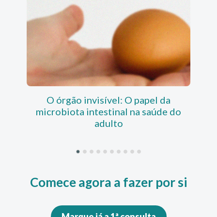
O órgão invisível: O papel da
GLP
microbiota intestinal na saúde do
adulto
Comece agora a fazer por si
Marque já a 1ª consulta