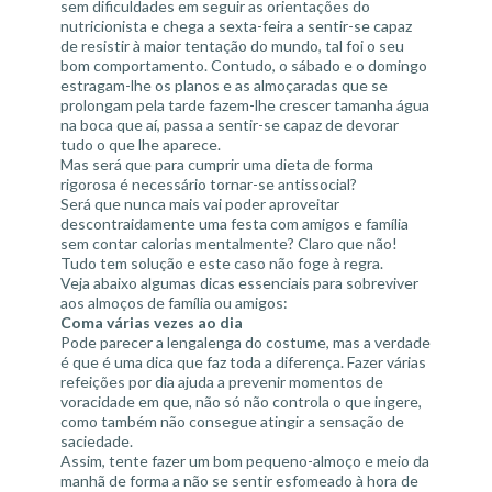
sem dificuldades em seguir as orientações do
nutricionista e chega a sexta-feira a sentir-se capaz
de resistir à maior tentação do mundo, tal foi o seu
bom comportamento. Contudo, o sábado e o domingo
estragam-lhe os planos e as almoçaradas que se
prolongam pela tarde fazem-lhe crescer tamanha água
na boca que aí, passa a sentir-se capaz de devorar
tudo o que lhe aparece.
Mas será que para cumprir uma dieta de forma
rigorosa é necessário tornar-se antissocial?
Será que nunca mais vai poder aproveitar
descontraidamente uma festa com amigos e família
sem contar calorias mentalmente? Claro que não!
Tudo tem solução e este caso não foge à regra.
Veja abaixo algumas dicas essenciais para sobreviver
aos almoços de família ou amigos:
Coma várias vezes ao dia
Pode parecer a lengalenga do costume, mas a verdade
é que é uma dica que faz toda a diferença. Fazer várias
refeições por dia ajuda a prevenir momentos de
voracidade em que, não só não controla o que ingere,
como também não consegue atingir a sensação de
saciedade.
Assim, tente fazer um bom pequeno-almoço e meio da
manhã de forma a não se sentir esfomeado à hora de