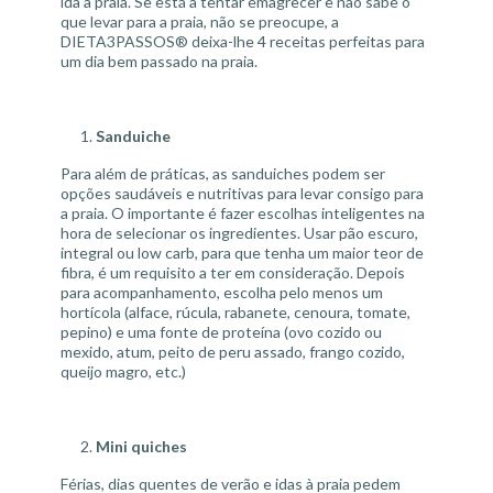
ida à praia. Se está a tentar emagrecer e não sabe o
que levar para a praia, não se preocupe, a
DIETA3PASSOS® deixa-lhe 4 receitas perfeitas para
um dia bem passado na praia.
Sanduiche
Para além de práticas, as sanduiches podem ser
opções saudáveis e nutritivas para levar consigo para
a praia. O importante é fazer escolhas inteligentes na
hora de selecionar os ingredientes. Usar pão escuro,
integral ou
low carb
, para que tenha um maior teor de
fibra, é um requisito a ter em consideração. Depois
para acompanhamento, escolha pelo menos um
hortícola (alface, rúcula, rabanete, cenoura, tomate,
pepino) e uma fonte de proteína (ovo cozido ou
mexido, atum, peito de peru assado, frango cozido,
queijo magro, etc.)
Mini quiches
Férias, dias quentes de verão e idas à praia pedem