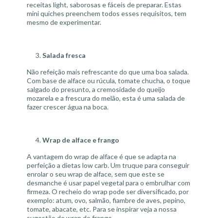
receitas light, saborosas e fáceis de preparar. Estas
mini quiches preenchem todos esses requisitos, tem
mesmo de experimentar.
Salada fresca
Não refeição mais refrescante do que uma boa salada.
Com base de alface ou rúcula, tomate chucha, o toque
salgado do presunto, a cremosidade do queijo
mozarela e a frescura do melão, esta é uma salada de
fazer crescer água na boca.
Wrap de alface e frango
A vantagem do wrap de alface é que se adapta na
perfeição a dietas
low carb
. Um truque para conseguir
enrolar o seu wrap de alface, sem que este se
desmanche é usar papel vegetal para o embrulhar com
firmeza. O recheio do wrap pode ser diversificado, por
exemplo: atum, ovo, salmão, fiambre de aves, pepino,
tomate, abacate, etc. Para se inspirar veja a nossa
sugestão de wrap de frango.