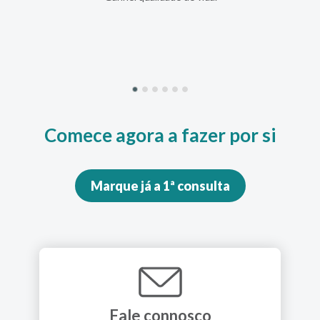
mais 
Comece agora a fazer por si
Marque já a 1ª consulta
Fale connosco