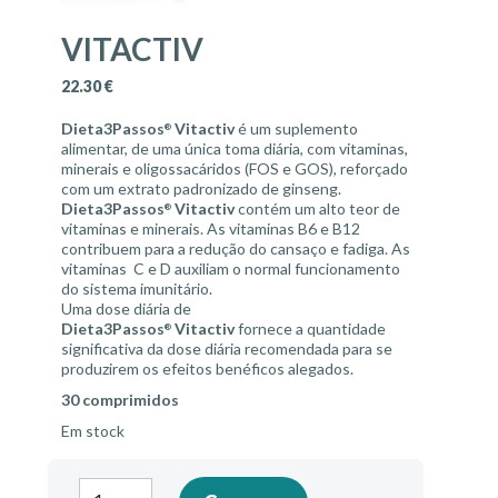
VITACTIV
22.30
€
Dieta3Passos
Vitactiv
é um suplemento
®
alimentar, de uma única toma diária, com vitaminas,
minerais e oligossacáridos (FOS e GOS), reforçado
com um extrato padronizado de ginseng.
Dieta3Passos
Vitactiv
contém um alto teor de
®
vitaminas e minerais. As vitaminas B6 e B12
contribuem para a redução do cansaço e fadiga. As
vitaminas C e D auxiliam o normal funcionamento
do sistema imunitário.
Uma dose diária de
Dieta3Passos
Vitactiv
fornece a quantidade
®
significativa da dose diária recomendada para se
produzirem os efeitos benéficos alegados.
30 comprimidos
Em stock
Quantidade