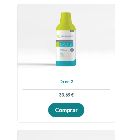
Dren 2
33.69
€
Comprar