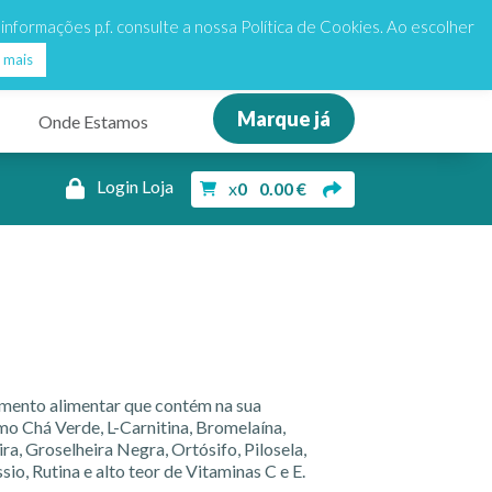
de 25€
my
my
Dieta3Passos
Dieta3Passos
s informações p.f. consulte a nossa Política de Cookies. Ao escolher
 mais
Marque já
Onde Estamos
Login Loja
x
0
0.00
€
mento alimentar que contém na sua
mo Chá Verde, L-Carnitina, Bromelaína,
ira, Groselheira Negra, Ortósifo, Pilosela,
sio, Rutina e alto teor de Vitaminas C e E.