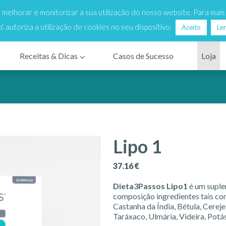
to de chamada local - Dias úteis das 9h às 18h
vio Grátis
para Portugal Continental para encomendas a partir 
r, melhorar e monitorizar a sua utilização do nosso website. Para mai
o’, autoriza a utilização de cookies no seu dispositivo.
Aceito
Ler
Receitas & Dicas
Casos de Sucesso
Loja
Lipo 1
37.16
€
Dieta3Passos Lipo1
é um suple
composição ingredientes tais co
Castanha da Índia, Bétula, Cereje
Taráxaco, Ulmária, Videira, Potás