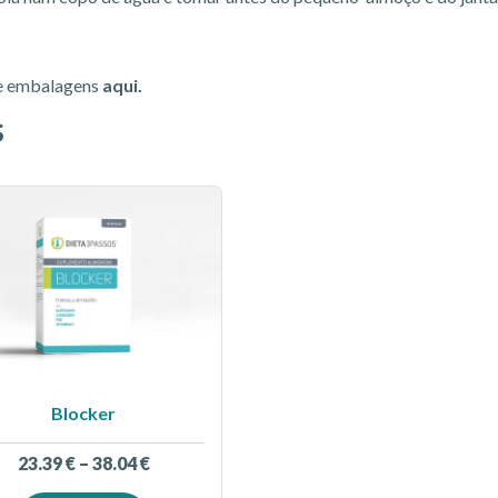
de embalagens
aqui
.
s
Blocker
23.39
€
–
38.04
€