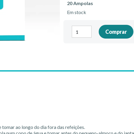
20 Ampolas
Em stock
Quantidade
Comprar
de
Lipo
1
 tomar ao longo do dia fora das refeições.
ola num copo de água e tomar antes do pequeno-almoço e do janta