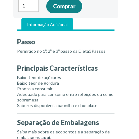
Quantidade
Comprar
de
Delícia
light
Informação Adicional
Passo
Permitido no 1º, 2º e 3º passo da Dieta3Passos
Principais Características
Baixo teor de açúcares
Baixo teor de gordura
Pronto a consumir
Adequado para consumo entre refeições ou como
sobremesa
Sabores disponíveis: baunilha e chocolate
Separação de Embalagens
Saiba mais sobre os ecopontos e a separação de
embalagens
aqui
.