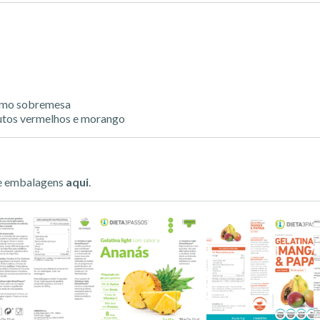
como sobremesa
frutos vermelhos e morango
de embalagens
aqui
.