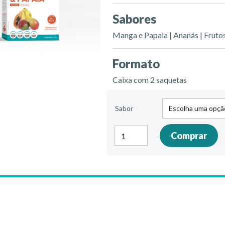
Sabores
Manga e Papaia | Ananás | Fruto
Formato
Caixa com 2 saquetas
Sabor
Quantidade
Comprar
de
Gelatinas
light