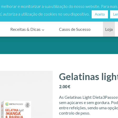
to de chamada local - Dias úteis das 9h às 18h
vio Grátis
para Portugal Continental para encomendas a partir 
r, melhorar e monitorizar a sua utilização do nosso website. Para mai
o’, autoriza a utilização de cookies no seu dispositivo.
Aceito
Ler
Receitas & Dicas
Casos de Sucesso
Loja
Gelatinas ligh
2.00
€
As Gelatinas Light Dieta3Passos
sem açúcares e sem gordura. P
entre refeições, sendo uma opção
controlo de peso.