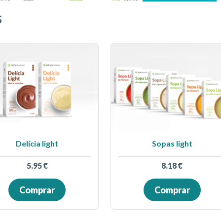
s
Delícia light
Sopas light
5.95
€
8.18
€
Comprar
Comprar