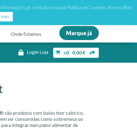
de 25€
my
my
Dieta3Passos
Dieta3Passos
s informações p.f. consulte a nossa Política de Cookies. Ao escolher
 mais
Marque já
Onde Estamos
Login Loja
x
0
0.00
€
t
® são produtos com baixo teor calórico,
odem ser consumidas como sobremesa ou
 para integrar num plano alimentar de