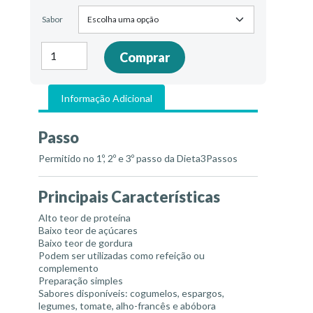
Sabor
Quantidade
Comprar
de
Sopas
light
Informação Adicional
Passo
Permitido no 1º, 2º e 3º passo da Dieta3Passos
Principais Características
Alto teor de proteína
Baixo teor de açúcares
Baixo teor de gordura
Podem ser utilizadas como refeição ou
complemento
Preparação simples
Sabores disponíveis: cogumelos, espargos,
legumes, tomate, alho-francês e abóbora