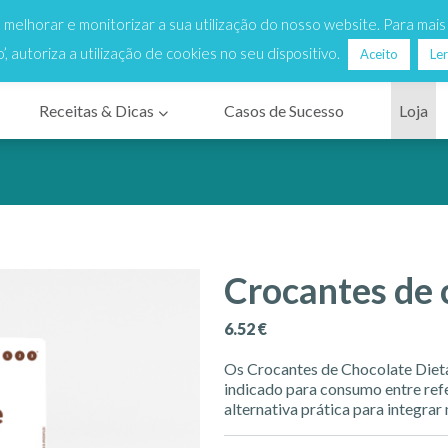
to de chamada local - Dias úteis das 9h às 18h
vio Grátis
para Portugal Continental para encomendas a partir 
r, melhorar e monitorizar a sua utilização do nosso website. Para mai
o’, autoriza a utilização de cookies no seu dispositivo.
Aceito
Ler
Receitas & Dicas
Casos de Sucesso
Loja
Crocantes de 
6.52
€
Os Crocantes de Chocolate Diet
indicado para consumo entre re
alternativa prática para integrar