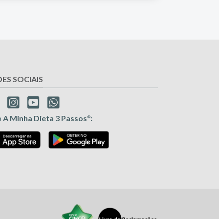
DES SOCIAIS
p
A Minha Dieta 3 Passos
:
®