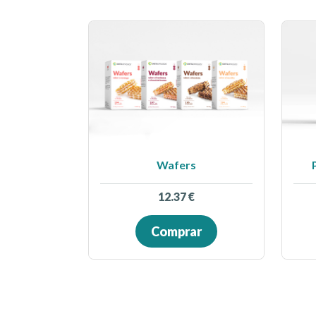
Wafers
12.37
€
Comprar