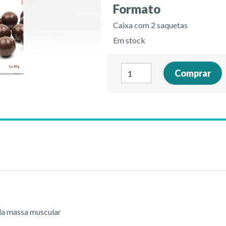
Formato
Caixa com 2 saquetas
Em stock
Quantidade
Comprar
de
Crocantes
de
chocolate
da massa muscular