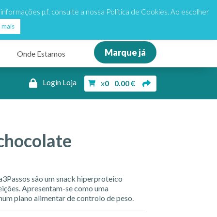
de 25€
my
my
Dieta3Passos
Dieta3Passos
s informações p.f. consulte a nossa Política de Cookies. Ao escolher
 mais
Marque já
Onde Estamos
Login Loja
x
0
0.00
€
chocolate
a3Passos são um snack hiperproteico
feições. Apresentam-se como uma
 num plano alimentar de controlo de peso.