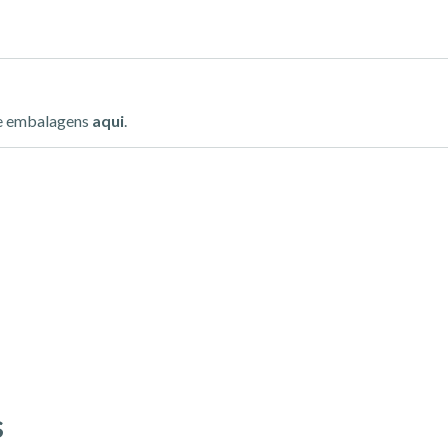
de embalagens
aqui
.
s