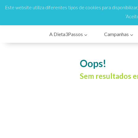
808 200 333
Cus
En
Este website utiliza diferentes tipos de cookies para disponibiliza
‘Aceit
A Dieta3Passos
Campanhas
Oops!
Sem resultados 