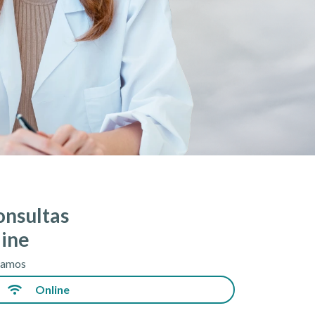
onsultas
line
tamos
Online