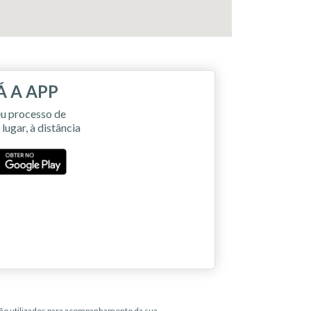
Á A APP
u processo de
ugar, à distância
erão utilizados para acompanhamento da sua