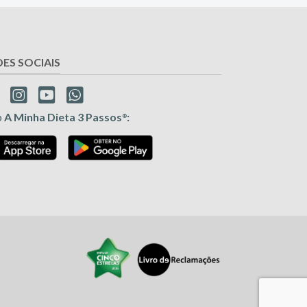
DES SOCIAIS
p
A Minha Dieta 3 Passos
:
®