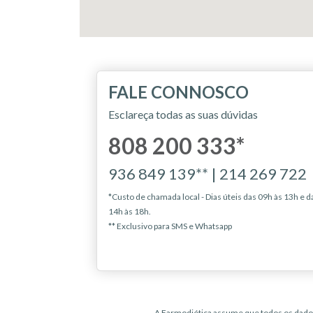
FALE CONNOSCO
Esclareça todas as suas dúvidas
808 200 333*
936 849 139** | 214 269 722
*Custo de chamada local - Dias úteis das 09h às 13h e d
14h às 18h.
** Exclusivo para SMS e Whatsapp
A Farmodiética assume que todos os dados 