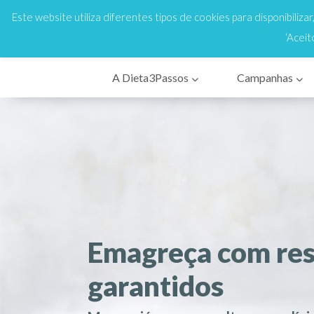
808 200 333
Cus
En
Este website utiliza diferentes tipos de cookies para disponibiliza
‘Aceit
A Dieta3Passos
Campanhas
Emagreça com res
garantidos