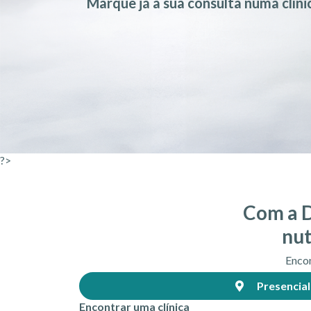
Marque já a sua consulta numa clínic
?>
Com a D
nut
Encon
Presencial
Encontrar uma clínica