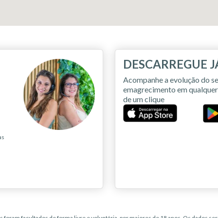
DESCARREGUE J
Acompanhe a evolução do se
emagrecimento em qualquer l
de um clique
as
foram facultados de forma livre e voluntária, por maiores de 18 anos. Os dados s